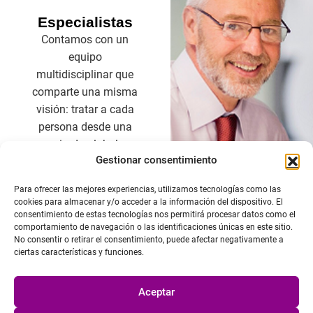
Especialistas
Contamos con un
equipo
multidisciplinar que
comparte una misma
visión: tratar a cada
persona desde una
mirada global.
Gestionar consentimiento
Nuestros
Para ofrecer las mejores experiencias, utilizamos tecnologías como las
especialistas
cookies para almacenar y/o acceder a la información del dispositivo. El
combinan formación
consentimiento de estas tecnologías nos permitirá procesar datos como el
comportamiento de navegación o las identificaciones únicas en este sitio.
médica con
No consentir o retirar el consentimiento, puede afectar negativamente a
sensibilidad humana,
ciertas características y funciones.
y trabajan de forma
coordinada para
Aceptar
ofrecerte un cuidado