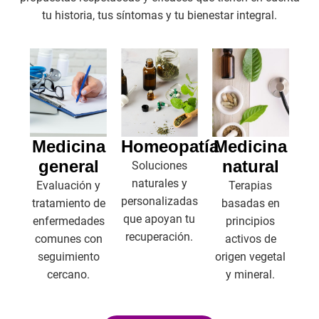
tu historia, tus síntomas y tu bienestar integral.
Homeopatía
Medicina
Medicina
general
natural
Soluciones
naturales y
Evaluación y
Terapias
personalizadas
tratamiento de
basadas en
que apoyan tu
enfermedades
principios
recuperación.
comunes con
activos de
seguimiento
origen vegetal
cercano.
y mineral.