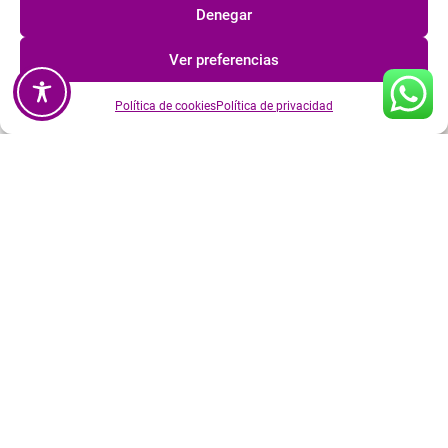
completo, respetuoso
Denegar
y actualizado.
Ver preferencias
Conocer
especialistas
Política de cookies
Política de privacidad
Consejos para vivir
con bienestar
Blog
En nuestro blog
compartimos
artículos y recursos
sobre salud
integrativa, medicina